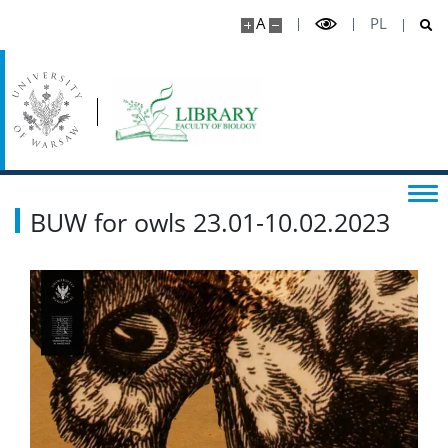
A
PL
BUW for owls 23.01-10.02.2023